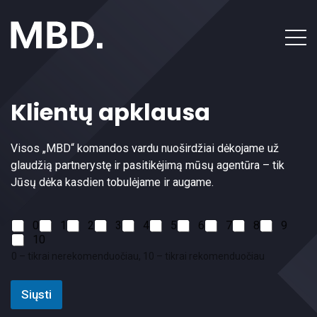
Kontaktai
Klientų apklausa
Visos „MBD“ komandos vardu nuoširdžiai dėkojame už
glaudžią partnerystę ir pasitikėjimą mūsų agentūra – tik
Jūsų dėka kasdien tobulėjame ir augame.
C
0
1
2
3
4
5
6
7
8
9
h
10
e
0 – tikrai nerekomenduočiau, 10 – tikrai rekomenduočiau
c
k
b
Siųsti
o