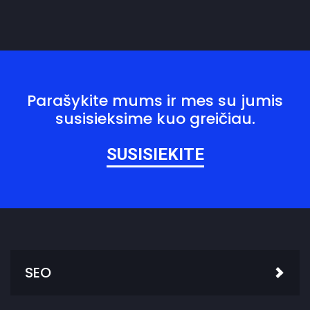
x
e
s
Parašykite mums ir mes su jumis
susisieksime kuo greičiau.
SUSISIEKITE
SEO