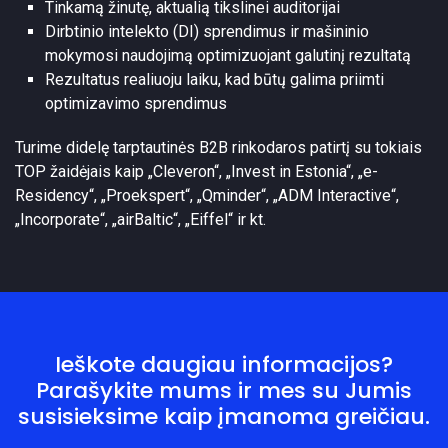
Tinkamą žinutę, aktualią tikslinei auditorijai
Dirbtinio intelekto (DI) sprendimus ir mašininio
mokymosi naudojimą optimizuojant galutinį rezultatą
Rezultatus realiuoju laiku, kad būtų galima priimti
optimizavimo sprendimus
Turime didelę tarptautinės B2B rinkodaros patirtį su tokiais
TOP žaidėjais kaip „Cleveron“, „Invest in Estonia“, „e-
Residency“, „Proekspert“, „Qminder“, „ADM Interactive“,
„Incorporate“, „airBaltic“, „Eiffel“ ir kt.
Ieškote daugiau informacijos?
Parašykite mums ir mes su Jumis
susisieksime kaip įmanoma greičiau.