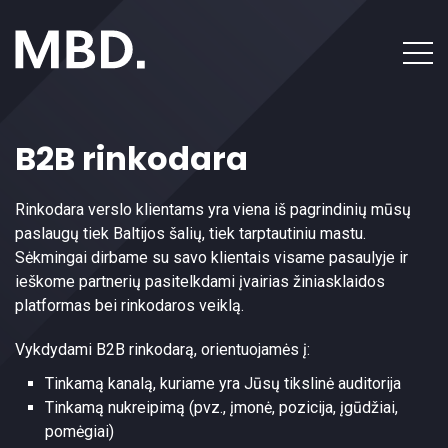
B2B rinkodara
Vaizdo įrašų reklama
Socialiniai tinklai
B2B rinkodara
Programmatic RTB
Rinkodara verslo klientams yra viena iš pagrindinių mūsų
Skaitmeninės rinkodaros strategija ir auditas
paslaugų tiek Baltijos šalių, tiek tarptautiniu mastu.
Sėkmingai dirbame su savo klientais visame pasaulyje ir
ieškome partnerių pasitelkdami įvairias žiniasklaidos
Prisijunk
platformas bei rinkodaros veiklą.
Kontaktai
Vykdydami B2B rinkodarą, orientuojamės į:
Tinkamą kanalą, kuriame yra Jūsų tikslinė auditorija
Tinkamą nukreipimą (pvz., įmonė, pozicija, įgūdžiai,
pomėgiai)